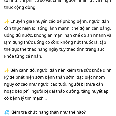
tố như: chi phí, cơ sở vật chất, nguồn nhân lực và nhận 
thức cộng đồng. 
✨️ Chuyên gia khuyến cáo để phòng bệnh, người dân 
cần thực hiện lối sống lành mạnh, chế độ ăn cân bằng, 
uống đủ nước, không ăn mặn, hạn chế đồ ăn nhanh và 
lạm dụng thức uống có cồn; không hút thuốc lá, tập 
thể dục thể thao hàng ngày tùy theo tình trạng sức 
khỏe từng cá nhân. 
✨️ Bên cạnh đó, người dân nên kiểm tra sức khỏe định 
kỳ để phát hiện sớm bệnh thận sớm, đặc biệt nhóm 
nguy cơ cao như người cao tuổi, người bị thừa cân 
hoặc béo phì, người bị đái tháo đường, tăng huyết áp, 
có bệnh lý tim mạch… 
💦 Kiểm tra chức năng thận như thế nào? 