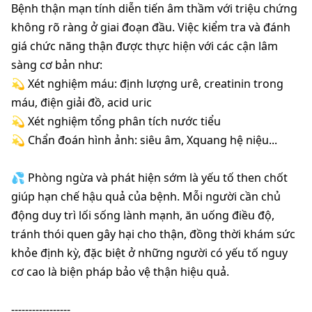
Bệnh thận mạn tính diễn tiến âm thầm với triệu chứng 
không rõ ràng ở giai đoạn đầu. Việc kiểm tra và đánh 
giá chức năng thận được thực hiện với các cận lâm 
sàng cơ bản như:
💫 Xét nghiệm máu: định lượng urê, creatinin trong 
máu, điện giải đồ, acid uric
💫 Xét nghiệm tổng phân tích nước tiểu
💫 Chẩn đoán hình ảnh: siêu âm, Xquang hệ niệu...
💦 Phòng ngừa và phát hiện sớm là yếu tố then chốt 
giúp hạn chế hậu quả của bệnh. Mỗi người cần chủ 
động duy trì lối sống lành mạnh, ăn uống điều độ, 
tránh thói quen gây hại cho thận, đồng thời khám sức 
khỏe định kỳ, đặc biệt ở những người có yếu tố nguy 
cơ cao là biện pháp bảo vệ thận hiệu quả. 
-----------------