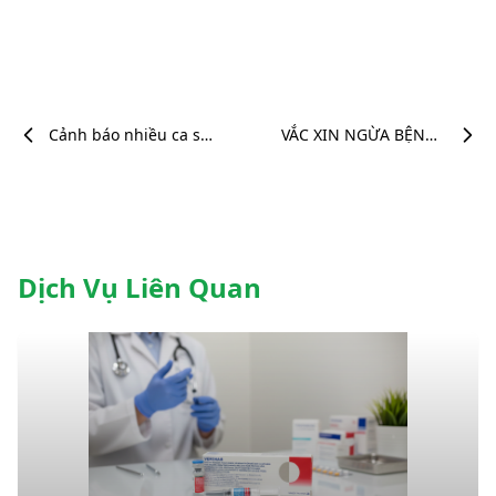
Cảnh báo nhiều ca sốt
VẮC XIN NGỪA BỆNH
xuất huyết nặng được
DẠI
ghi nhận tại ĐBSCL
Dịch Vụ Liên Quan