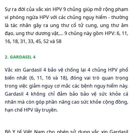
Sự ra đời của vắc xin HPV 9 chủng giúp mở rộng phạm 
vi phòng ngừa HPV với các chủng nguy hiểm - thường 
là tác nhân gây ra ung thư cổ tử cung, ung thư âm 
đạo, ung thư dương vật,... 9 chủng này gồm HPV: 6, 11, 
16, 18, 31, 33, 45, 52 và 58
2.
GARDASIL 4
Vắc xin Gardasil 4 bảo vệ chống lại 4 chủng HPV phổ 
biến nhất (6, 11, 16 và 18), đóng
vai
trò
quan
trọng
trong
việc
giảm
nguy
cơ
mắc
các
bệnh
nguy
hiểm
này.
Gardasil
4 không chỉ đảm bảo bảo vệ sức khỏe cá 
nhân mà còn góp phần nâng cao sức khỏe cộng đồng, 
hạn chế HPV lây truyền.
Bộ Y tế Việt Nam cho phép sử dụng vắc xin Gardasil 