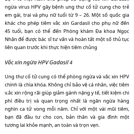
ngừa virus HPV gây bệnh ung thư cổ tử cung cho trẻ 
em gái, trai và phụ nữ tuổi từ 9 – 26. 
Một số quốc gia 
khác cho phép tiêm vắc xin Gardasil cho phụ nữ đến 
45 tuổi,
 bạn có thể đến Phòng khám Đa khoa Ngọc 
Nhân để được bác sĩ tư vấn và hoàn tất một số thủ tục 
liên quan trước khi thực hiện tiêm chủng
Vắc
xin
ngừa
HPV
Gadasil
 4
Ung thư cổ tử cung có thể phòng ngừa và vắc xin HPV 
chính là chìa khóa. Không chỉ bảo vệ cá nhân, việc tiêm 
v.ắc xin rộng rãi giúp giảm gánh nặng y tế, tiết kiệm chi 
phí điều trị và quan trọng nhất là ngăn ngừa hàng 
nghìn ca tử vong mỗi năm. Chỉ với một vài mũi tiêm, 
bạn đã đầu tư cho con, bản thân và gia đình một 
tương lai khỏe mạnh, an toàn và trọn vẹn.